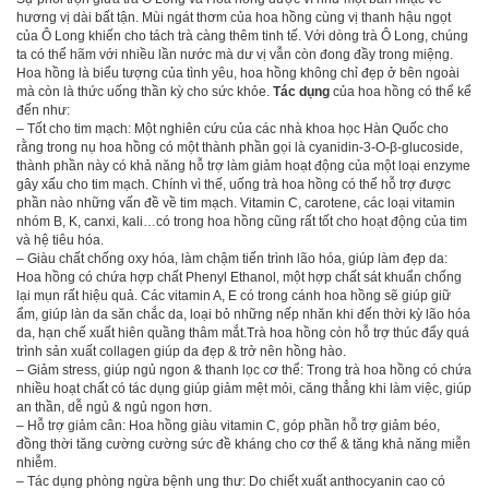
hương vị dài bất tận. Mùi ngát thơm của hoa hồng cùng vị thanh hậu ngọt
của Ô Long khiến cho tách trà càng thêm tinh tế. Với dòng trà Ô Long, chúng
ta có thể hãm với nhiều lần nước mà dư vị vẫn còn đong đầy trong miệng.
Hoa hồng là biểu tượng của tình yêu, hoa hồng không chỉ đẹp ở bên ngoài
mà còn là thức uống thần kỳ cho sức khỏe.
Tác dụng
của hoa hồng có thể kể
đến như:
– Tốt cho tim mạch: Một nghiên cứu của các nhà khoa học Hàn Quốc cho
rằng trong nụ hoa hồng có một thành phần gọi là cyanidin-3-O-β-glucoside,
thành phần này có khả năng hỗ trợ làm giảm hoạt động của một loại enzyme
gây xấu cho tim mạch. Chính vì thế, uống trà hoa hồng có thể hỗ trợ được
phần nào những vấn đề về tim mạch. Vitamin C, carotene, các loại vitamin
nhóm B, K, canxi, kali…có trong hoa hồng cũng rất tốt cho hoạt động của tim
và hệ tiêu hóa.
– Giàu chất chống oxy hóa, làm chậm tiến trình lão hóa, giúp làm đẹp da:
Hoa hồng có chứa hợp chất Phenyl Ethanol, một hợp chất sát khuẩn chống
lại mụn rất hiệu quả. Các vitamin A, E có trong cánh hoa hồng sẽ giúp giữ
ẩm, giúp làn da săn chắc da, loại bỏ những nếp nhăn khi đến thời kỳ lão hóa
da, hạn chế xuất hiên quầng thâm mắt.Trà hoa hồng còn hỗ trợ thúc đẩy quá
trình sản xuất collagen giúp da đẹp & trở nên hồng hào.
– Giảm stress, giúp ngủ ngon & thanh lọc cơ thể: Trong trà hoa hồng có chứa
nhiều hoạt chất có tác dụng giúp giảm mệt mỏi, căng thẳng khi làm việc, giúp
an thần, dễ ngủ & ngủ ngon hơn.
– Hỗ trợ giảm cân: Hoa hồng giàu vitamin C, góp phần hỗ trợ giảm béo,
đồng thời tăng cường cường sức đề kháng cho cơ thể & tăng khả năng miễn
nhiễm.
– Tác dụng phòng ngừa bệnh ung thư: Do chiết xuất anthocyanin cao có