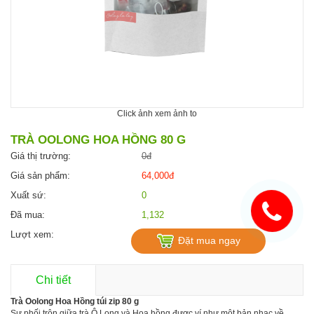
Click ảnh xem ảnh to
TRÀ OOLONG HOA HỒNG 80 G
Giá thị trường:
0đ
Giá sản phẩm:
64,000đ
Xuất sứ:
0
Đã mua:
1,132
Lượt xem:
Đặt mua ngay
Chi tiết
Trà Oolong Hoa Hồng túi zip 80 g
Sự phối trộn giữa trà Ô Long và Hoa hồng được ví như một bản nhạc về