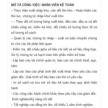
MÔ TẢ CÔNG VIỆC: NHÂN VIÊN KẾ TOÁN
– Thực hiện xuất nhập kho, cân đối tồn kho – Hoàn thiện các
thủ tục, chứng từ nhập kho/ xuất kho
– - Theo dõi số lượng hàng xuất bán, đầu vào, đầu ra và đối
chiếu công nợ, kiểm kê kho, đối chiếu số lượng thực tế và
số lượng sổ sách
– Quản lý các chứng từ nhập – xuất và luân chuyển chứng
từ cho các bộ phận liên quan
- Kiểm tra, đối chiếu giữa số liệu chi tiết và số liệu tổng hợp.
Xử lý chứng từ và hạch toán trên phần mềm kế toán
- Lập báo cáo tài chính quản trị, báo cáo tài chính thuế, quý,
năm
- Lập các báo cáo phát sinh đột xuất khác theo yêu cầu của
giám đốc. Giải trình số liệu báo cáo khi có yêu cầu
- In sổ sách và lưu trữ số liệu kế toán theo quy định hiện
hành
- Các công việc hành chính khác theo yêu cầu của giám đốc.
Kinh nghiệm/Kỹ năng chi tiết
– Tốt nghiệp cao đẳng trở lên, tối thiểu 1 năm kinh nghiệm.