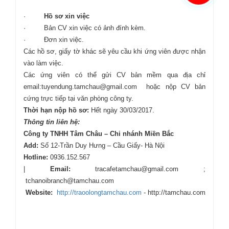
·
Hồ sơ xin việc
· Bản CV xin việc có ảnh đính kèm.
· Đơn xin việc.
Các hồ sơ, giấy tờ khác sẽ yêu cầu khi ứng viên được nhận
vào làm việc.
Các ứng viên có thể gửi CV bản mềm qua địa chỉ
email:tuyendung.tamchau@gmail.com hoặc nộp CV bản
cứng trực tiếp tại văn phòng công ty.
Thời hạn nộp hồ sơ:
Hết ngày 30/03/2017.
Thông tin liên hệ:
Công ty TNHH Tâm Châu – Chi nhánh Miền Bắc
Add:
Số 12-Trần Duy Hưng – Cầu Giấy- Hà Nội
Hotline:
0936.152.567
|
Email:
tracafetamchau@gmail.com ;
tchanoibranch@tamchau.com
Website:
http://traoolongtamchau.com
- http://tamchau.com