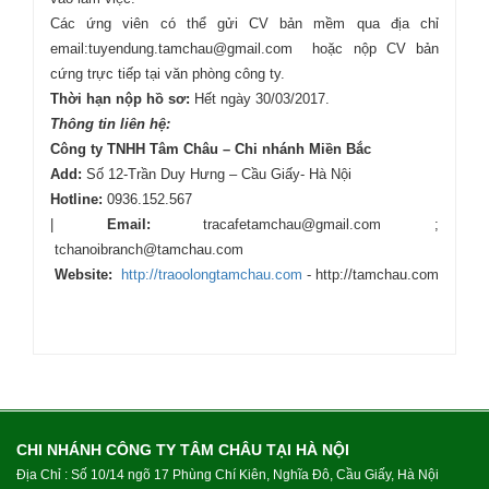
Các ứng viên có thể gửi CV bản mềm qua địa chỉ
email:tuyendung.tamchau@gmail.com hoặc nộp CV bản
cứng trực tiếp tại văn phòng công ty.
Thời hạn nộp hồ sơ:
Hết ngày 30/03/2017.
Thông tin liên hệ:
Công ty TNHH Tâm Châu – Chi nhánh Miền Bắc
Add:
Số 12-Trần Duy Hưng – Cầu Giấy- Hà Nội
Hotline:
0936.152.567
|
Email:
tracafetamchau@gmail.com ;
tchanoibranch@tamchau.com
Website:
http://traoolongtamchau.com
- http://tamchau.com
CHI NHÁNH CÔNG TY TÂM CHÂU TẠI HÀ NỘI
Địa Chỉ : Số 10/14 ngõ 17 Phùng Chí Kiên, Nghĩa Đô, Cầu Giấy, Hà Nội