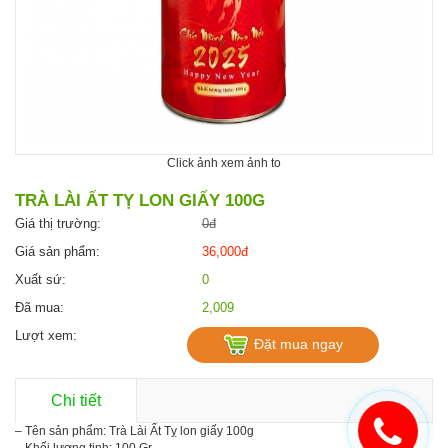
Click ảnh xem ảnh to
TRÀ LÀI ẤT TỴ LON GIẤY 100G
Giá thị trường:
0đ
Giá sản phẩm:
36,000đ
Xuất sứ:
0
Đã mua:
2,009
Lượt xem:
Đặt mua ngay
Chi tiết
– Tên sản phẩm: Trà Lài Ất Tỵ lon giấy 100g
– Khối lượng tịnh: 100 Gr