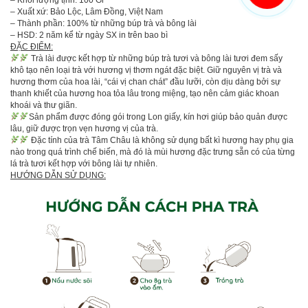
– Xuất xứ: Bảo Lộc, Lâm Đồng, Việt Nam
– Thành phần: 100% từ những búp trà và bông lài
– HSD: 2 năm kể từ ngày SX in trên bao bì
ĐẶC ĐIỂM:
Trà lài được kết hợp từ những búp trà tươi và bông lài tươi đem sấy
khô tạo nên loại trà với hương vị thơm ngát đặc biệt. Giữ nguyên vị trà và
hương thơm của hoa lài, “cái vị chan chát” đầu lưỡi, còn dịu dàng bởi sự
thanh khiết của hương hoa tỏa lâu trong miệng, tạo nên cảm giác khoan
khoái và thư giãn.
Sản phẩm được đóng gói trong Lon giấy, kín hơi giúp bảo quản được
lâu, giữ được trọn vẹn hương vị của trà.
Đặc tính của trà Tâm Châu là không sử dụng bất kì hương hay phụ gia
nào trong quá trình chế biến, mà đó là mùi hương đặc trưng sẵn có của từng
lá trà tươi kết hợp với bông lài tự nhiên.
HƯỚNG DẪN SỬ DỤNG: