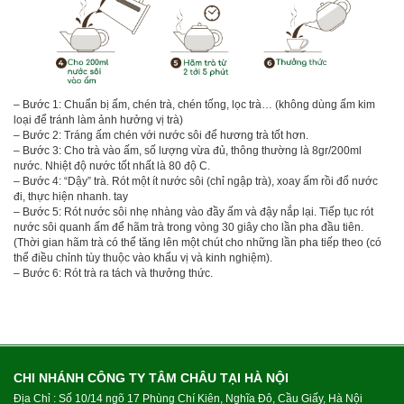
– Bước 1: Chuẩn bị ấm, chén trà, chén tống, lọc trà… (không dùng ấm kim
loại để tránh làm ảnh hưởng vị trà)
– Bước 2: Tráng ấm chén với nước sôi để hương trà tốt hơn.
– Bước 3: Cho trà vào ấm, số lượng vừa đủ, thông thường là 8gr/200ml
nước. Nhiệt độ nước tốt nhất là 80 độ C.
– Bước 4: “Dậy” trà. Rót một ít nước sôi (chỉ ngập trà), xoay ấm rồi đổ nước
đi, thực hiện nhanh. tay
– Bước 5: Rót nước sôi nhẹ nhàng vào đầy ấm và đậy nắp lại. Tiếp tục rót
nước sôi quanh ấm để hãm trà trong vòng 30 giây cho lần pha đầu tiên.
(Thời gian hãm trà có thể tăng lên một chút cho những lần pha tiếp theo (có
thể điều chỉnh tùy thuộc vào khẩu vị và kinh nghiệm).
– Bước 6: Rót trà ra tách và thưởng thức.
CHI NHÁNH CÔNG TY TÂM CHÂU TẠI HÀ NỘI
Địa Chỉ : Số 10/14 ngõ 17 Phùng Chí Kiên, Nghĩa Đô, Cầu Giấy, Hà Nội